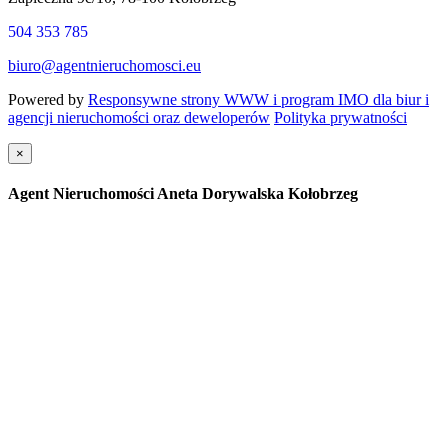
504 353 785
biuro@agentnieruchomosci.eu
Powered by
Responsywne strony WWW i program IMO dla biur i
agencji nieruchomości oraz deweloperów
Polityka prywatności
×
Agent Nieruchomości Aneta Dorywalska Kołobrzeg