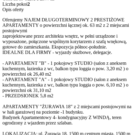
Liczba pokoi
2
Opis oferty
Oferujemy NAJEM DŁUGOTERMINOWY 2 PRESTIŻOWE
APARTAMENTY o powierzchni łącznej ok. 63 m2 z 2 miejscami
postojowymi
zaprojektowane przez architekta wnętrz, w pełni urządzone i
wyposażone, połączone wspólnym korytarzem z szafą wnękową,
gotowe do zamieszkania. Ekspozycja północ-południe.
IDEALNE DLA FIRMY - wyjazdy służbowe, delegacje.
- APARTAMENT "B" - 1 pokojowy STUDIO (salon z aneksem
kuchennym, łazienka z wc, balkon typu loggia o pow. 3,20 m2 ) o
powierzchni ok 26,40 m2
- APARTAMENT "A" - 1 pokojowy STUDIO (salon z aneksem
kuchennym, łazienka z wc, balkon typu loggia o pow. 6,10 m2 ) o
powierzchni ok 31,10 m2
- PRZEDSIONEK 5,8 m2
APARTAMENTY "ŻURAWIA 18" z 2 miejscami postojowymi na
w hali garażowej na poziomie -1 budynku.
Budynek Apartamentowy 4- kondygnacyjny Z WINDĄ, teren
ogrodzony z wjazdem przez szlaban.
LOKALIZACJA: ul. Żurawia 18, 1500 m centrum miasta, 1500 m