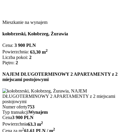
Mieszkanie na wynajem
kołobrzeski, Kołobrzeg, Żurawia
Cena:
3 900 PLN
2
Powierzchnia:
63,30 m
Liczba pokoi:
2
Piętro:
2
NAJEM DŁUGOTERMINOWY 2 APARTAMENTY z 2
miejscami postojowymi
Numer oferty
753
Typ transakcji
Wynajem
Cena
3 900 PLN
2
Powierzchnia
63.3 m
2
2
Cena za m
61,61 PLN / m