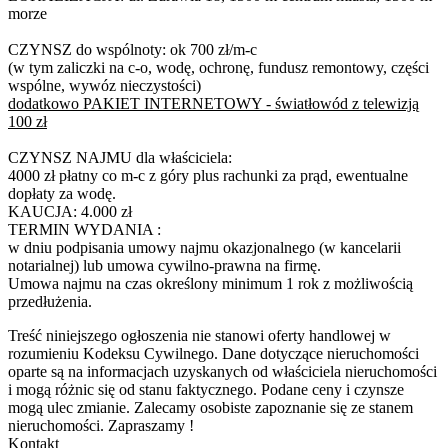
morze
CZYNSZ do wspólnoty: ok 700 zł/m-c
(w tym zaliczki na c-o, wodę, ochronę, fundusz remontowy, części
wspólne, wywóz nieczystości)
dodatkowo PAKIET INTERNETOWY - światłowód z telewizją
100 zł
CZYNSZ NAJMU dla właściciela:
4000 zł płatny co m-c z góry plus rachunki za prąd, ewentualne
dopłaty za wodę.
KAUCJA: 4.000 zł
TERMIN WYDANIA :
w dniu podpisania umowy najmu okazjonalnego (w kancelarii
notarialnej) lub umowa cywilno-prawna na firmę.
Umowa najmu na czas określony minimum 1 rok z możliwością
przedłużenia.
Treść niniejszego ogłoszenia nie stanowi oferty handlowej w
rozumieniu Kodeksu Cywilnego. Dane dotyczące nieruchomości
oparte są na informacjach uzyskanych od właściciela nieruchomości
i mogą różnic się od stanu faktycznego. Podane ceny i czynsze
mogą ulec zmianie. Zalecamy osobiste zapoznanie się ze stanem
nieruchomości. Zapraszamy !
Kontakt